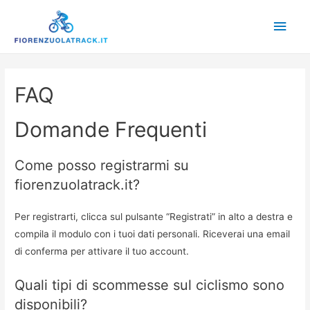
Main
Men
FAQ
Domande Frequenti
Come posso registrarmi su
fiorenzuolatrack.it?
Per registrarti, clicca sul pulsante “Registrati” in alto a destra e
compila il modulo con i tuoi dati personali. Riceverai una email
di conferma per attivare il tuo account.
Quali tipi di scommesse sul ciclismo sono
disponibili?