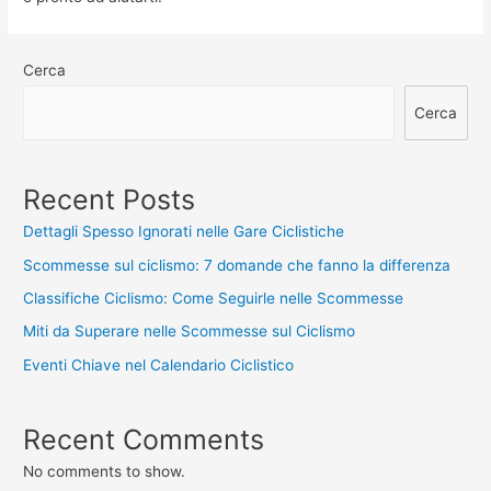
Cerca
Cerca
Recent Posts
Dettagli Spesso Ignorati nelle Gare Ciclistiche
Scommesse sul ciclismo: 7 domande che fanno la differenza
Classifiche Ciclismo: Come Seguirle nelle Scommesse
Miti da Superare nelle Scommesse sul Ciclismo
Eventi Chiave nel Calendario Ciclistico
Recent Comments
No comments to show.